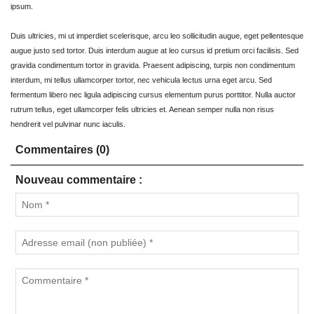
ipsum.
Duis ultricies, mi ut imperdiet scelerisque, arcu leo sollicitudin augue, eget pellentesque
augue justo sed tortor. Duis interdum augue at leo cursus id pretium orci facilisis. Sed
gravida condimentum tortor in gravida. Praesent adipiscing, turpis non condimentum
interdum, mi tellus ullamcorper tortor, nec vehicula lectus urna eget arcu. Sed
fermentum libero nec ligula adipiscing cursus elementum purus porttitor. Nulla auctor
rutrum tellus, eget ullamcorper felis ultricies et. Aenean semper nulla non risus
hendrerit vel pulvinar nunc iaculis.
Commentaires (0)
Nouveau commentaire :