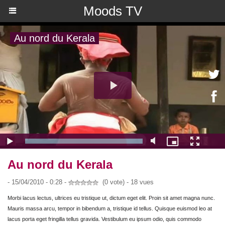
Moods TV
Au nord du Kerala
- 15/04/2010 - 0:28 -
(0 vote) - 18 vues
Morbi lacus lectus, ultrices eu tristique ut, dictum eget elit. Proin sit amet magna nunc.
Mauris massa arcu, tempor in bibendum a, tristique id tellus. Quisque euismod leo at
lacus porta eget fringilla tellus gravida. Vestibulum eu ipsum odio, quis commodo